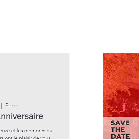
 |  
Pecq
nniversaire
leuzé et les membres du
s ont le plaisir de vous