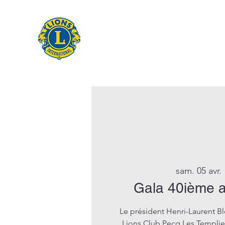
sam. 05 avr.
 
Gala 40ième a
Le président Henri-Laurent B
Lions Club Pecq Les Templier