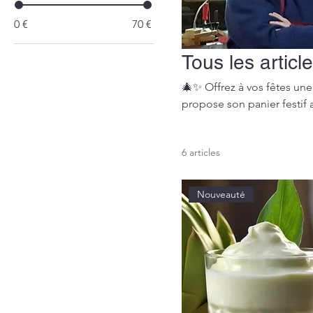
0 €
70 €
Tous les articl
🎄✨ Offrez à vos fêtes un
propose son panier festif 
l’un de nos membres. 📅 Commandes ouvertes jusqu’au 12 décembre – retrait les 22 et 23
décembre à Mouscron ou 
6 articles
Nouveauté