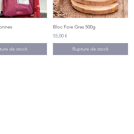
sonnes
Bloc Foie Gras 500g
Prix
55,00 €
ture de stock
Rupture de stock