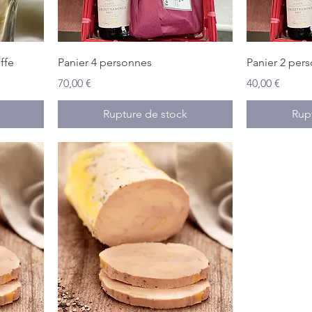
ffe
Panier 4 personnes
Panier 2 per
Prix
Prix
70,00 €
40,00 €
Rupture de stock
Rup