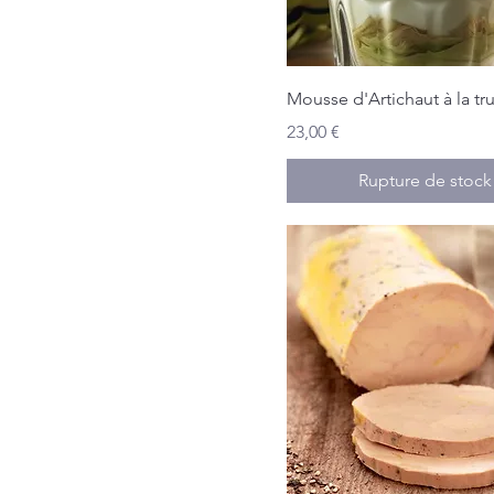
Mousse d'Artichaut à la tru
Prix
23,00 €
Rupture de stock